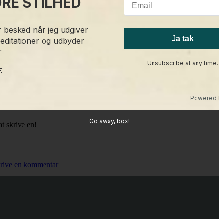
DRE STILHED
Pin
r besked når jeg udgiver
editationer og udbyder
r
Unsubscribe at any time.

Powered
Go away, box!
t skrive en!
skrive en kommentar