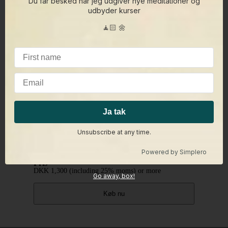
Du får besked når jeg udgiver nye meditationer og
genkender du egoet i dig selv? (44 min)
udbyder kurser
🧘🏻 🌼
Del
Send indlæg
Del
Pin
Unsubscribe at any time.
Powered by
Simplero
Pris
DKK
1,300
(including 25% moms)
or more
Go away, box!
Køb nu